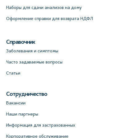
(официальный партнер), Красносельское
шоссе, 54, к.3
Наборы для сдачи анализов на дому
+7 (812) 664-55-80
Оформление справки для возврата НДФЛ
На карте
Справочник
Медицинский центр на Кондратьевском
пр., 62к3 (официальный партнер)
Заболевания и симптомы
+7 (812) 660-73-69
Часто задаваемые вопросы
На карте
Статьи
Клиника ОРТОКРОСС на Волжском пер.
д.3, В.О. (официальный партнёр)
Сотрудничество
+7 (812) 986-98-91
Вакансии
На карте
Наши партнеры
Информация для застрахованных
Лабораторный терминал на
Кронверкском пр., 31 (официальный
Корпоративное обслуживание