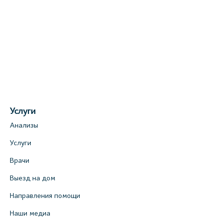
Медицинский центр на Богатырском пр.,
4 (официальный партнер)
+7 (812) 770-04-67
На карте
Медицинский центр на ул. Моисеенко, 5
(официальный партнер)
+7 (812) 660-73-69
Услуги
На карте
Анализы
Медицинский центр на пр. Просвещения,
Услуги
12к2 (официальный партнер)
Врачи
+7 (812) 660-73-69
Выезд на дом
На карте
Направления помощи
Медицинский центр "Доктор Семейный"
Наши медиа