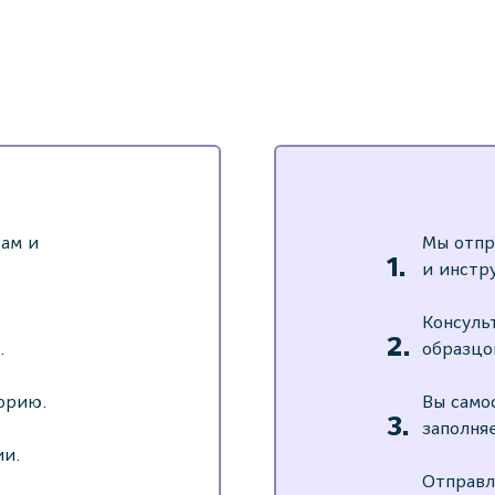
ам и
Мы отпр
и инстр
Консуль
.
образцо
орию.
Вы само
заполня
ии.
Отправл