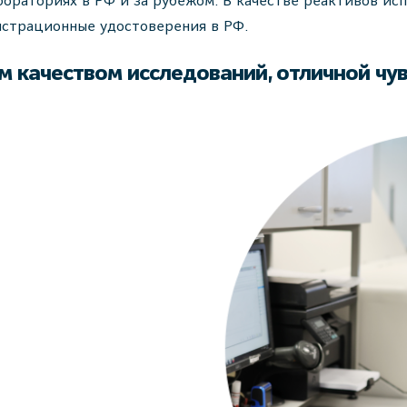
бораториях в РФ и за рубежом. В качестве реактивов ис
страционные удостоверения в РФ.
 качеством исследований, отличной чу