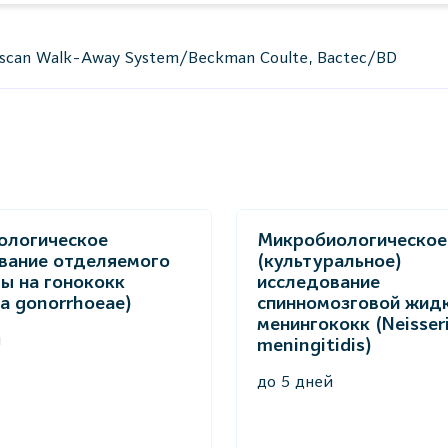
roscan Walk-Away System/Beckman Coulte, Bactec/BD
ологическое
Микробиологическое
вание отделяемого
(культуральное)
ры на гонококк
исследование
ia gonorrhoeae)
спинномозговой жидк
менингококк (Neisser
й
meningitidis)
до 5 дней