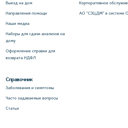
Выезд на дом
пр., 4 (официальный партнер)
Корпоративное обслужи
+7 (812) 770-04-67
Направления помощи
АО "СЗЦДМ" в системе 
На карте
Наши медиа
Наборы для сдачи анализов на
Медицинский центр на ул. Моисеенко,
дому
5 (официальный партнер)
Оформление справки для
+7 (812) 660-73-69
возврата НДФЛ
На карте
Медицинский центр на пр.
Справочник
Просвещения, 12к2 (официальный
Заболевания и симптомы
партнер)
Часто задаваемые вопросы
+7 (812) 660-73-69
Статьи
На карте