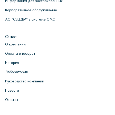
Информация для застрахованных
Лабораторный терминал на
Кронверкском пр., 31 (официальный
Корпоративное обслуживание
партнёр)
АО "СЗЦДМ" в системе ОМС
+7 (812) 498-10-30
На карте
О нас
О компании
Клиника “ПулковоСтом” на Пулковском
шоссе, д.26, к.6. (официальный партнёр)
Оплата и возврат
+7 (981) 996-12-34
История
+7 (812) 679-11-01
Лаборатория
На карте
Руководство компании
Лабораторный терминал на ул.
Новости
Савушкина, 124 (официальный партнёр)
Отзывы
+7 (812) 565-11-12
На карте