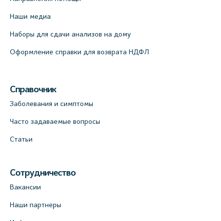
Медицинский центр "Доктор Семейный"
Наши медиа
(официальный партнер), Красносельское
шоссе, 54, к.3
Наборы для сдачи анализов на дому
+7 (812) 664-55-80
Оформление справки для возврата НДФЛ
На карте
Справочник
Медицинский центр на Кондратьевском
пр., 62к3 (официальный партнер)
Заболевания и симптомы
+7 (812) 660-73-69
Часто задаваемые вопросы
На карте
Статьи
Клиника ОРТОКРОСС на Волжском пер.
д.3, В.О. (официальный партнёр)
Сотрудничество
+7 (812) 986-98-91
Вакансии
На карте
Наши партнеры