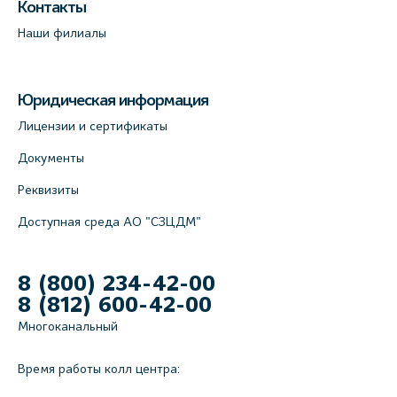
Контакты
Лабораторный терминал на Большом пр.
Наши филиалы
В.О., д.5 (официальный партнёр)
+7 (812) 565-11-12
Юридическая информация
На карте
Лицензии и сертификаты
Документы
Реквизиты
Доступная среда АО "СЗЦДМ"
8 (800) 234-42-00
8 (812) 600-42-00
Многоканальный
Время работы колл центра: