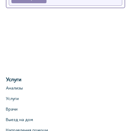
Медицинский центр на Богатырском пр.,
4 (официальный партнер)
+7 (812) 770-04-67
На карте
Медицинский центр на ул. Моисеенко, 5
(официальный партнер)
+7 (812) 660-73-69
Услуги
На карте
Анализы
Медицинский центр на пр. Просвещения,
Услуги
12к2 (официальный партнер)
Врачи
+7 (812) 660-73-69
Выезд на дом
На карте
Направления помощи