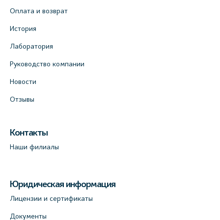
+7 (981) 996-12-34
Оплата и возврат
+7 (812) 679-11-01
На карте
История
Лаборатория
Лабораторный терминал на ул.
Руководство компании
Савушкина, 124 (официальный партнёр)
+7 (812) 565-11-12
Новости
На карте
Отзывы
Лабораторный терминал на Большом пр.
Контакты
В.О., д.5 (официальный партнёр)
Наши филиалы
+7 (812) 565-11-12
На карте
Юридическая информация
Лицензии и сертификаты
Документы