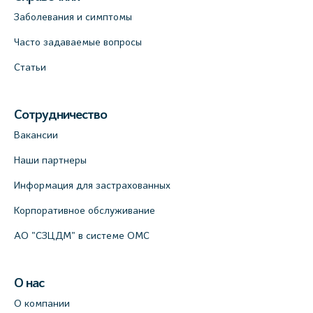
+7 (812) 660-73-69
Заболевания и симптомы
На карте
Часто задаваемые вопросы
Статьи
Клиника ОРТОКРОСС на Волжском пер.
д.3, В.О. (официальный партнёр)
+7 (812) 986-98-91
Сотрудничество
На карте
Вакансии
Наши партнеры
Лабораторный терминал на
Кронверкском пр., 31 (официальный
Информация для застрахованных
партнёр)
Корпоративное обслуживание
+7 (812) 498-10-30
АО "СЗЦДМ" в системе ОМС
На карте
Клиника “ПулковоСтом” на Пулковском
О нас
шоссе, д.26, к.6. (официальный партнёр)
О компании