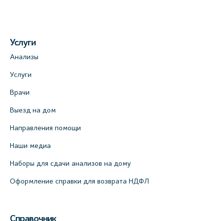
+7 (812) 660-73-69
На карте
Услуги
Медицинский центр на пр. Просвещения,
Анализы
12к2 (официальный партнер)
Услуги
+7 (812) 660-73-69
Врачи
На карте
Выезд на дом
Медицинский центр "Доктор Семейный"
Направления помощи
(официальный партнер), Красносельское
шоссе, 54, к.3
Наши медиа
+7 (812) 664-55-80
Наборы для сдачи анализов на дому
На карте
Оформление справки для возврата НДФЛ
Медицинский центр на Кондратьевском
пр., 62к3 (официальный партнер)
Справочник