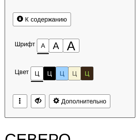
К содержанию
А
Шрифт
А
А
Цвет
Ц
Ц
Ц
Ц
Ц
Дополнительно
СЕВЕРО-