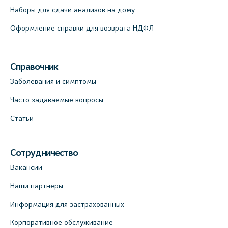
+7 (812) 664-55-80
Наборы для сдачи анализов на дому
На карте
Оформление справки для возврата НДФЛ
Медицинский центр на Кондратьевском
пр., 62к3 (официальный партнер)
Справочник
+7 (812) 660-73-69
Заболевания и симптомы
На карте
Часто задаваемые вопросы
Клиника ОРТОКРОСС на Волжском пер.
Статьи
д.3, В.О. (официальный партнёр)
+7 (812) 986-98-91
Сотрудничество
На карте
Вакансии
Наши партнеры
Лабораторный терминал на
Кронверкском пр., 31 (официальный
Информация для застрахованных
партнёр)
Корпоративное обслуживание
+7 (812) 498-10-30