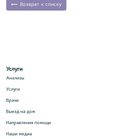
+7 (812) 770-04-67
Возврат к списку
На карте
Медицинский центр на ул. Моисеенко, 5
(официальный партнер)
+7 (812) 660-73-69
На карте
Услуги
Медицинский центр на пр. Просвещения,
Анализы
12к2 (официальный партнер)
Услуги
+7 (812) 660-73-69
Врачи
На карте
Выезд на дом
Медицинский центр "Доктор Семейный"
Направления помощи
(официальный партнер), Красносельское
шоссе, 54, к.3
Наши медиа