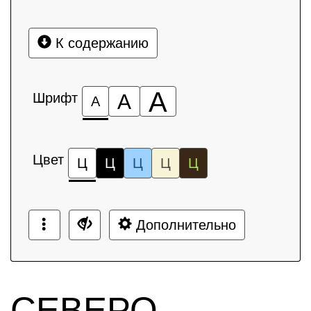
К содержанию
А
Шрифт
А
А
Цвет
Ц
Ц
Ц
Ц
Ц
Дополнительно
СЕВЕРО-