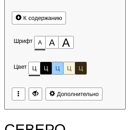
К содержанию
А
Шрифт
А
А
Цвет
Ц
Ц
Ц
Ц
Ц
Дополнительно
СЕВЕРО-