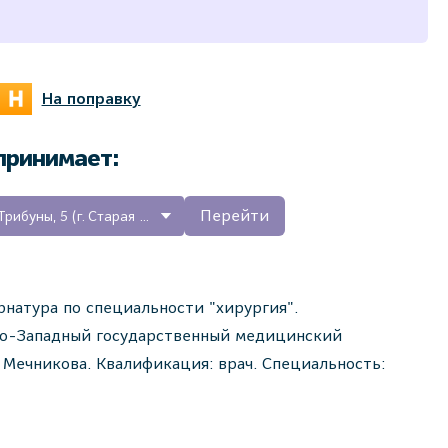
На поправку
 принимает:
Перейти
Медицинский центр на ул. Трибуны, 5 (г. Старая Русса)
ернатура по специальности "хирургия".
веро-Западный государственный медицинский
 Мечникова. Квалификация: врач. Специальность: