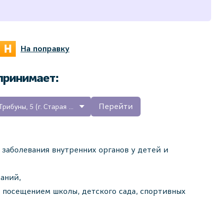
На поправку
 принимает:
Перейти
Медицинский центр на ул. Трибуны, 5 (г. Старая Русса)
 заболевания внутренних органов у детей и
аний,
посещением школы, детского сада, спортивных