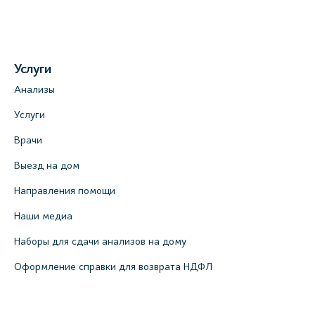
Медицинский центр на ул. Моисеенко, 5
(официальный партнер)
+7 (812) 660-73-69
Услуги
На карте
Анализы
Медицинский центр на пр. Просвещения,
Услуги
12к2 (официальный партнер)
Врачи
+7 (812) 660-73-69
Выезд на дом
На карте
Направления помощи
Медицинский центр "Доктор Семейный"
Наши медиа
(официальный партнер), Красносельское
шоссе, 54, к.3
Наборы для сдачи анализов на дому
+7 (812) 664-55-80
Оформление справки для возврата НДФЛ
На карте