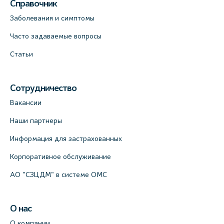
Справочник
Медицинский центр на Кондратьевском
пр., 62к3 (официальный партнер)
Заболевания и симптомы
+7 (812) 660-73-69
Часто задаваемые вопросы
На карте
Статьи
Клиника ОРТОКРОСС на Волжском пер.
д.3, В.О. (официальный партнёр)
Сотрудничество
+7 (812) 986-98-91
Вакансии
На карте
Наши партнеры
Информация для застрахованных
Лабораторный терминал на
Кронверкском пр., 31 (официальный
Корпоративное обслуживание
партнёр)
АО "СЗЦДМ" в системе ОМС
+7 (812) 498-10-30
На карте
О нас
О компании