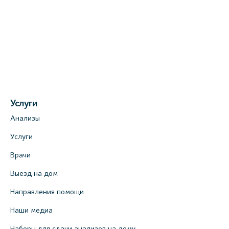
4 (официальный партнер)
+7 (812) 770-04-67
На карте
Медицинский центр на ул. Моисеенко, 5
(официальный партнер)
+7 (812) 660-73-69
Услуги
На карте
Анализы
Медицинский центр на пр. Просвещения,
Услуги
12к2 (официальный партнер)
Врачи
+7 (812) 660-73-69
Выезд на дом
На карте
Направления помощи
Медицинский центр "Доктор Семейный"
Наши медиа
(официальный партнер), Красносельское
Наборы для сдачи анализов на дому