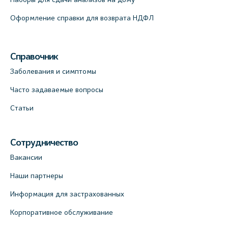
шоссе, 54, к.3
+7 (812) 664-55-80
Оформление справки для возврата НДФЛ
На карте
Справочник
Медицинский центр на Кондратьевском
пр., 62к3 (официальный партнер)
Заболевания и симптомы
+7 (812) 660-73-69
Часто задаваемые вопросы
На карте
Статьи
Клиника ОРТОКРОСС на Волжском пер.
д.3, В.О. (официальный партнёр)
Сотрудничество
+7 (812) 986-98-91
Вакансии
На карте
Наши партнеры
Информация для застрахованных
Лабораторный терминал на
Кронверкском пр., 31 (официальный
Корпоративное обслуживание
партнёр)