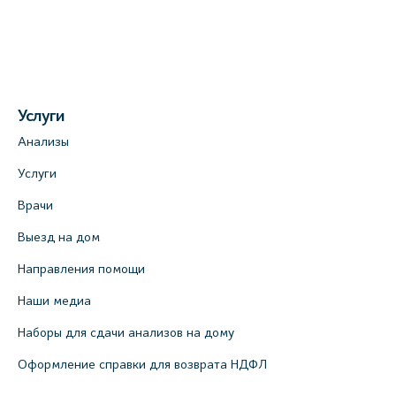
Медицинский центр на ул. Моисеенко, 5
(официальный партнер)
+7 (812) 660-73-69
Услуги
На карте
Анализы
Медицинский центр на пр. Просвещения,
Услуги
12к2 (официальный партнер)
Врачи
+7 (812) 660-73-69
Выезд на дом
На карте
Направления помощи
Медицинский центр "Доктор Семейный"
Наши медиа
(официальный партнер), Красносельское
шоссе, 54, к.3
Наборы для сдачи анализов на дому
+7 (812) 664-55-80
Оформление справки для возврата НДФЛ
На карте