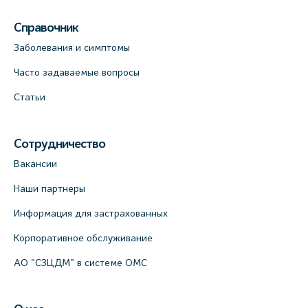
Справочник
Медицинский центр на Кондратьевском
пр., 62к3 (официальный партнер)
Заболевания и симптомы
+7 (812) 660-73-69
Часто задаваемые вопросы
На карте
Статьи
Клиника ОРТОКРОСС на Волжском пер.
д.3, В.О. (официальный партнёр)
Сотрудничество
+7 (812) 986-98-91
Вакансии
На карте
Наши партнеры
Информация для застрахованных
Лабораторный терминал на
Кронверкском пр., 31 (официальный
Корпоративное обслуживание
партнёр)
АО "СЗЦДМ" в системе ОМС
+7 (812) 498-10-30
На карте