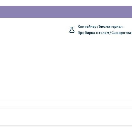
Контейнер/биоматериал:
Пробирка с гелем/Сыворотка