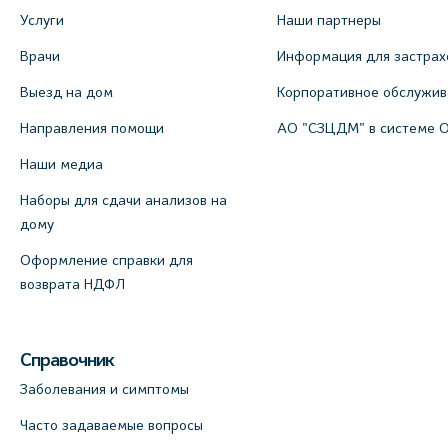
Медицинский центр на ул. Моисеенко,
Услуги
Наши партнеры
5 (официальный партнер)
Врачи
Информация для застрах
+7 (812) 660-73-69
Выезд на дом
Корпоративное обслужи
На карте
Направления помощи
АО "СЗЦДМ" в системе 
Медицинский центр на пр.
Наши медиа
Просвещения, 12к2 (официальный
Наборы для сдачи анализов на
партнер)
дому
+7 (812) 660-73-69
Оформление справки для
На карте
возврата НДФЛ
Медицинский центр "Доктор
Семейный" (официальный партнер),
Справочник
Красносельское шоссе, 54, к.3
Заболевания и симптомы
+7 (812) 664-55-80
Часто задаваемые вопросы
На карте