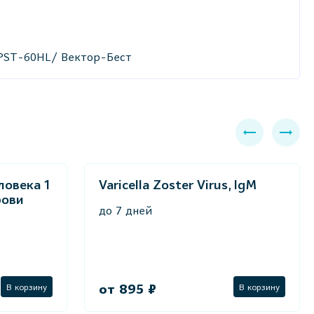
, PST-60HL/ Вектор-Бест
ловека 1
Varicella Zoster Virus, IgM
рови
до 7 дней
от 895 ₽
В корзину
В корзину