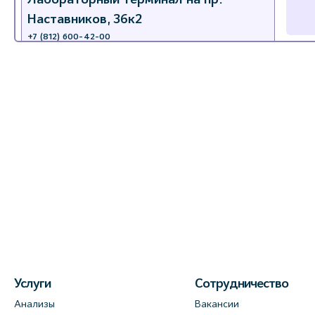
Наставников, 36к2
+7 (812) 600-42-00
+7 (812) 577-72-33
На карте
Лабораторный терминал на ул.
Пестеля, 25А
+7 (812) 600-42-00
На карте
Медицинский центр на Богатырском
пр., 4 (официальный партнер)
+7 (812) 770-04-67
На карте
Услуги
Сотрудничество
Анализы
Вакансии