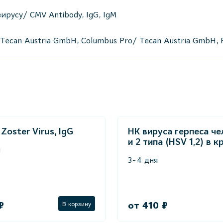
русу/ CMV Antibody, IgG, IgM
e/ Tecan Austria GmbH, Columbus Pro/ Tecan Austria GmbH
 Zoster Virus, IgG
НК вируса герпеса че
и 2 типа (HSV 1,2) в к
й
3-4 дня
₽
от 410 ₽
В корзину