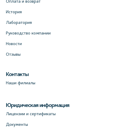
Оплата и возврат
+7 (812) 679-11-01
На карте
История
Лаборатория
Лабораторный терминал на ул.
Руководство компании
Савушкина, 124 (официальный партнёр)
+7 (812) 565-11-12
Новости
На карте
Отзывы
Лабораторный терминал на Большом пр.
Контакты
В.О., д.5 (официальный партнёр)
Наши филиалы
+7 (812) 565-11-12
На карте
Юридическая информация
Лицензии и сертификаты
Документы