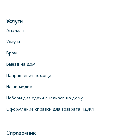
На карте
Услуги
Медицинский центр на пр. Просвещения,
Анализы
12к2 (официальный партнер)
Услуги
+7 (812) 660-73-69
Врачи
На карте
Выезд на дом
Медицинский центр "Доктор Семейный"
Направления помощи
(официальный партнер), Красносельское
шоссе, 54, к.3
Наши медиа
+7 (812) 664-55-80
Наборы для сдачи анализов на дому
На карте
Оформление справки для возврата НДФЛ
Медицинский центр на Кондратьевском
пр., 62к3 (официальный партнер)
Справочник
+7 (812) 660-73-69