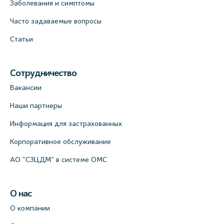
Заболевания и симптомы
На карте
Часто задаваемые вопросы
Клиника ОРТОКРОСС на Волжском пер.
Статьи
д.3, В.О. (официальный партнёр)
+7 (812) 986-98-91
Сотрудничество
На карте
Вакансии
Наши партнеры
Лабораторный терминал на
Кронверкском пр., 31 (официальный
Информация для застрахованных
партнёр)
Корпоративное обслуживание
+7 (812) 498-10-30
АО "СЗЦДМ" в системе ОМС
На карте
Клиника “ПулковоСтом” на Пулковском
О нас
шоссе, д.26, к.6. (официальный партнёр)
О компании
+7 (981) 996-12-34