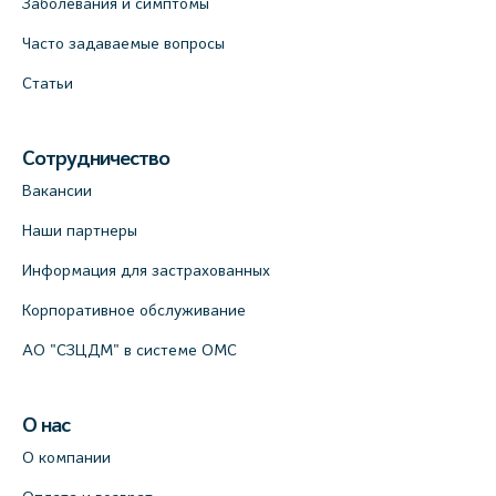
Заболевания и симптомы
Часто задаваемые вопросы
Медицинский центр на Кондратьевском
пр., 62к3 (официальный партнер)
Статьи
+7 (812) 660-73-69
На карте
Сотрудничество
Вакансии
Клиника ОРТОКРОСС на Волжском пер.
д.3, В.О. (официальный партнёр)
Наши партнеры
+7 (812) 986-98-91
Информация для застрахованных
На карте
Корпоративное обслуживание
АО "СЗЦДМ" в системе ОМС
Лабораторный терминал на
Кронверкском пр., 31 (официальный
партнёр)
О нас
+7 (812) 498-10-30
О компании
На карте