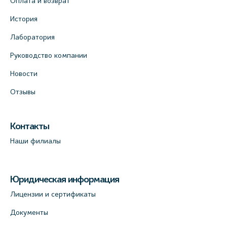
Оплата и возврат
Клиника “ПулковоСтом” на Пулковском
История
шоссе, д.26, к.6. (официальный партнёр)
Лаборатория
+7 (981) 996-12-34
Руководство компании
+7 (812) 679-11-01
На карте
Новости
Отзывы
Лабораторный терминал на ул.
Савушкина, 124 (официальный партнёр)
Контакты
+7 (812) 565-11-12
Наши филиалы
На карте
Лабораторный терминал на Большом пр.
Юридическая информация
В.О., д.5 (официальный партнёр)
Лицензии и сертификаты
+7 (812) 565-11-12
Документы
На карте