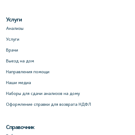
Медицинский центр на ул. Моисеенко, 5
Услуги
(официальный партнер)
Анализы
+7 (812) 660-73-69
Услуги
На карте
Врачи
Медицинский центр на пр. Просвещения,
Выезд на дом
12к2 (официальный партнер)
Направления помощи
+7 (812) 660-73-69
На карте
Наши медиа
Наборы для сдачи анализов на дому
Медицинский центр "Доктор Семейный"
Оформление справки для возврата НДФЛ
(официальный партнер), Красносельское
шоссе, 54, к.3
+7 (812) 664-55-80
Справочник
На карте