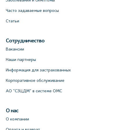
Часто задаваемые вопросы
Медицинский центр на Кондратьевском
пр., 62к3 (официальный партнер)
Статьи
+7 (812) 660-73-69
На карте
Сотрудничество
Вакансии
Клиника ОРТОКРОСС на Волжском пер.
д.3, В.О. (официальный партнёр)
Наши партнеры
+7 (812) 986-98-91
Информация для застрахованных
На карте
Корпоративное обслуживание
АО "СЗЦДМ" в системе ОМС
Лабораторный терминал на
Кронверкском пр., 31 (официальный
партнёр)
О нас
+7 (812) 498-10-30
О компании
На карте
Оплата и возврат