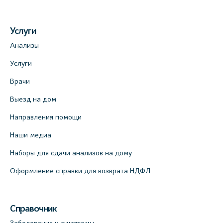
Медицинский центр на ул. Моисеенко, 5
Услуги
(официальный партнер)
Анализы
+7 (812) 660-73-69
Услуги
На карте
Врачи
Медицинский центр на пр. Просвещения,
Выезд на дом
12к2 (официальный партнер)
Направления помощи
+7 (812) 660-73-69
На карте
Наши медиа
Наборы для сдачи анализов на дому
Медицинский центр "Доктор Семейный"
Оформление справки для возврата НДФЛ
(официальный партнер), Красносельское
шоссе, 54, к.3
+7 (812) 664-55-80
Справочник
На карте
Заболевания и симптомы