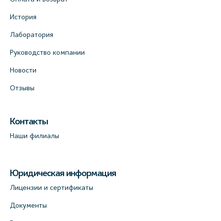
Клиника “ПулковоСтом” на Пулковском
История
шоссе, д.26, к.6. (официальный партнёр)
Лаборатория
+7 (981) 996-12-34
Руководство компании
+7 (812) 679-11-01
На карте
Новости
Отзывы
Лабораторный терминал на ул.
Савушкина, 124 (официальный партнёр)
Контакты
+7 (812) 565-11-12
Наши филиалы
На карте
Лабораторный терминал на Большом пр.
Юридическая информация
В.О., д.5 (официальный партнёр)
Лицензии и сертификаты
+7 (812) 565-11-12
Документы
На карте