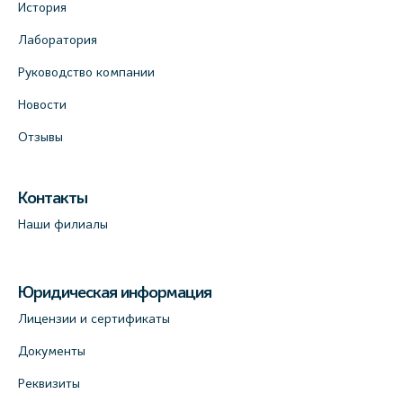
На карте
История
Лаборатория
Лабораторный терминал на ул.
Руководство компании
Савушкина, 124 (официальный партнёр)
+7 (812) 565-11-12
Новости
На карте
Отзывы
Лабораторный терминал на Большом пр.
Контакты
В.О., д.5 (официальный партнёр)
Наши филиалы
+7 (812) 565-11-12
На карте
Юридическая информация
Лицензии и сертификаты
Документы
Реквизиты