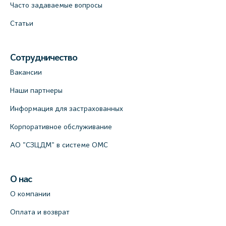
Часто задаваемые вопросы
Клиника ОРТОКРОСС на Волжском пер.
Статьи
д.3, В.О. (официальный партнёр)
+7 (812) 986-98-91
Сотрудничество
На карте
Вакансии
Наши партнеры
Лабораторный терминал на
Кронверкском пр., 31 (официальный
Информация для застрахованных
партнёр)
Корпоративное обслуживание
+7 (812) 498-10-30
АО "СЗЦДМ" в системе ОМС
На карте
Клиника “ПулковоСтом” на Пулковском
О нас
шоссе, д.26, к.6. (официальный партнёр)
О компании
+7 (981) 996-12-34
Оплата и возврат
+7 (812) 679-11-01