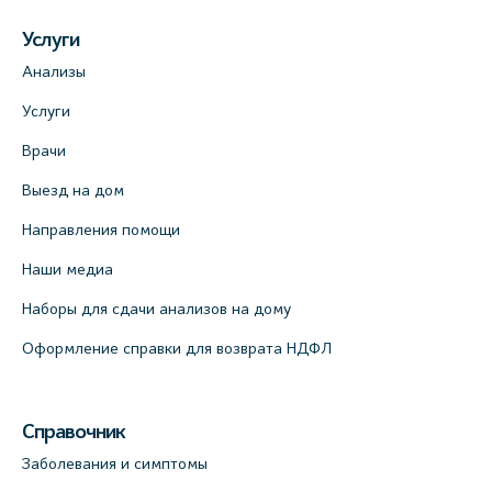
Услуги
Медицинский центр на пр. Просвещения,
Анализы
12к2 (официальный партнер)
Услуги
+7 (812) 660-73-69
Врачи
На карте
Выезд на дом
Медицинский центр "Доктор Семейный"
Направления помощи
(официальный партнер), Красносельское
шоссе, 54, к.3
Наши медиа
+7 (812) 664-55-80
Наборы для сдачи анализов на дому
На карте
Оформление справки для возврата НДФЛ
Медицинский центр на Кондратьевском
пр., 62к3 (официальный партнер)
Справочник
+7 (812) 660-73-69
Заболевания и симптомы
На карте