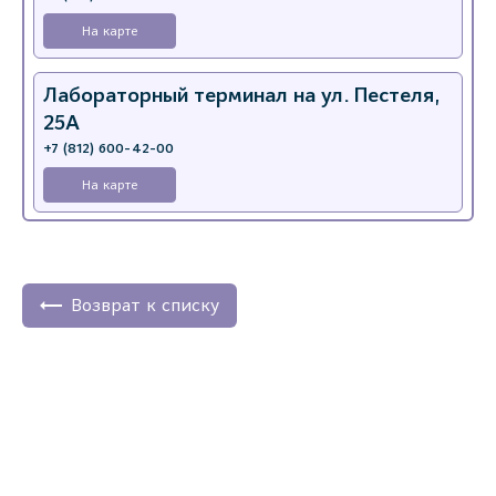
На карте
Лабораторный терминал на ул. Пестеля,
25А
+7 (812) 600-42-00
На карте
Медицинский центр на Богатырском пр.,
4 (официальный партнер)
+7 (812) 770-04-67
Возврат к списку
На карте
Медицинский центр на ул. Моисеенко, 5
(официальный партнер)
+7 (812) 660-73-69
На карте