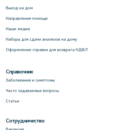
Медицинский центр на пр. Просвещения,
Выезд на дом
12к2 (официальный партнер)
Направления помощи
+7 (812) 660-73-69
На карте
Наши медиа
Наборы для сдачи анализов на дому
Медицинский центр "Доктор Семейный"
Оформление справки для возврата НДФЛ
(официальный партнер), Красносельское
шоссе, 54, к.3
+7 (812) 664-55-80
Справочник
На карте
Заболевания и симптомы
Часто задаваемые вопросы
Медицинский центр на Кондратьевском
пр., 62к3 (официальный партнер)
Статьи
+7 (812) 660-73-69
На карте
Сотрудничество
Вакансии