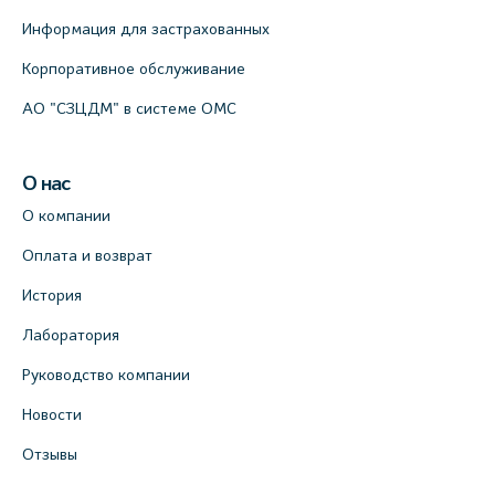
Кронверкском пр., 31 (официальный
Информация для застрахованных
партнёр)
Корпоративное обслуживание
+7 (812) 498-10-30
АО "СЗЦДМ" в системе ОМС
На карте
Клиника “ПулковоСтом” на Пулковском
О нас
шоссе, д.26, к.6. (официальный партнёр)
О компании
+7 (981) 996-12-34
Оплата и возврат
+7 (812) 679-11-01
На карте
История
Лаборатория
Лабораторный терминал на ул.
Руководство компании
Савушкина, 124 (официальный партнёр)
+7 (812) 565-11-12
Новости
На карте
Отзывы