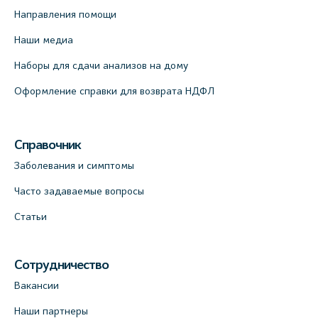
Медицинский центр "Доктор Семейный"
Направления помощи
(официальный партнер), Красносельское
шоссе, 54, к.3
Наши медиа
+7 (812) 664-55-80
Наборы для сдачи анализов на дому
На карте
Оформление справки для возврата НДФЛ
Медицинский центр на Кондратьевском
пр., 62к3 (официальный партнер)
Справочник
+7 (812) 660-73-69
Заболевания и симптомы
На карте
Часто задаваемые вопросы
Клиника ОРТОКРОСС на Волжском пер.
Статьи
д.3, В.О. (официальный партнёр)
+7 (812) 986-98-91
Сотрудничество
На карте
Вакансии
Наши партнеры
Лабораторный терминал на