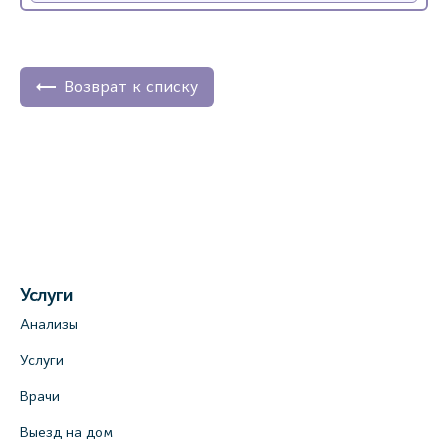
Медицинский центр на Богатырском пр.,
4 (официальный партнер)
+7 (812) 770-04-67
Возврат к списку
На карте
Медицинский центр на ул. Моисеенко, 5
(официальный партнер)
+7 (812) 660-73-69
На карте
Услуги
Медицинский центр на пр. Просвещения,
Анализы
12к2 (официальный партнер)
Услуги
+7 (812) 660-73-69
Врачи
На карте
Выезд на дом