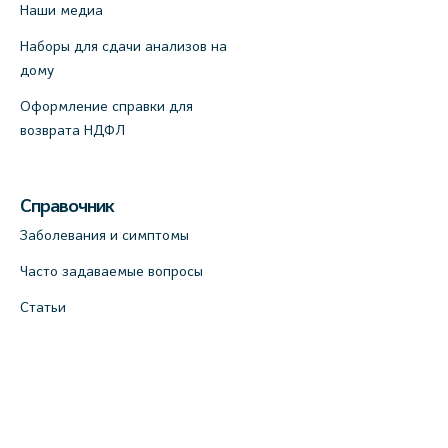
Наши медиа
партнер)
+7 (812) 660-73-69
Наборы для сдачи анализов на
дому
На карте
Оформление справки для
Медицинский центр "Доктор
возврата НДФЛ
Семейный" (официальный партнер),
Красносельское шоссе, 54, к.3
Справочник
+7 (812) 664-55-80
Заболевания и симптомы
На карте
Часто задаваемые вопросы
Медицинский центр на
Статьи
Кондратьевском пр., 62к3
(официальный партнер)
+7 (812) 660-73-69
На карте