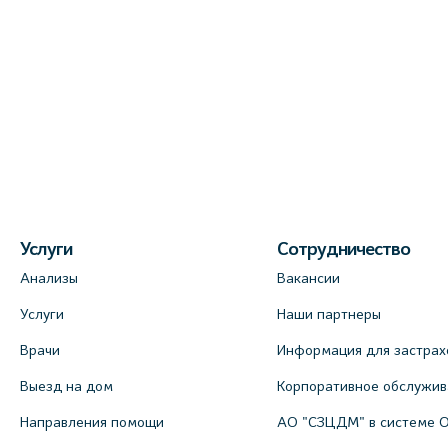
+7 (812) 600-42-00
На карте
Медицинский центр на Богатырском
пр., 4 (официальный партнер)
+7 (812) 770-04-67
На карте
Услуги
Сотрудничество
Медицинский центр на ул. Моисеенко,
Анализы
Вакансии
5 (официальный партнер)
Услуги
Наши партнеры
+7 (812) 660-73-69
На карте
Врачи
Информация для застрах
Выезд на дом
Корпоративное обслужи
Медицинский центр на пр.
Направления помощи
АО "СЗЦДМ" в системе 
Просвещения, 12к2 (официальный