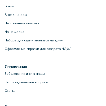
Врачи
Медицинский центр на пр. Просвещения,
Выезд на дом
12к2 (официальный партнер)
Направления помощи
+7 (812) 660-73-69
На карте
Наши медиа
Наборы для сдачи анализов на дому
Медицинский центр на Кондратьевском
Оформление справки для возврата НДФЛ
пр., 62к3 (официальный партнер)
+7 (812) 660-73-69
На карте
Справочник
Заболевания и симптомы
Часто задаваемые вопросы
Статьи