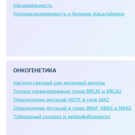
Национальность
Предрасположенность к болезни Альцгеймера
ОНКОГЕНЕТИКА
Наследственный рак молочной железы
Полное секвенирование генов BRCA1 и BRCA2
Определение мутаций V617F в гене JAK2
Определение мутаций в генах BRAF, KRAS и NRAS
Туберозный склероз и нейрофиброматоз