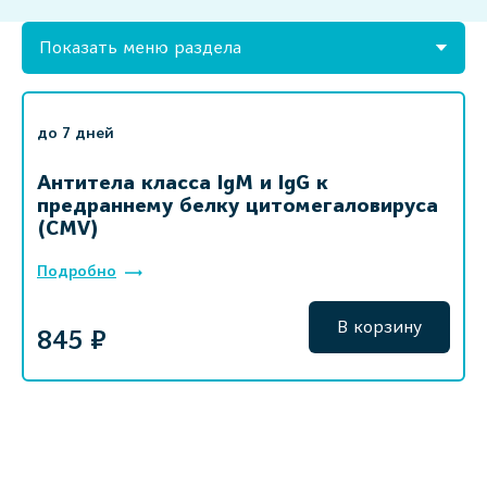
Показать меню раздела
до 7 дней
Антитела класса IgM и IgG к
предраннему белку цитомегаловируса
(CMV)
Подробно
В корзину
845 ₽