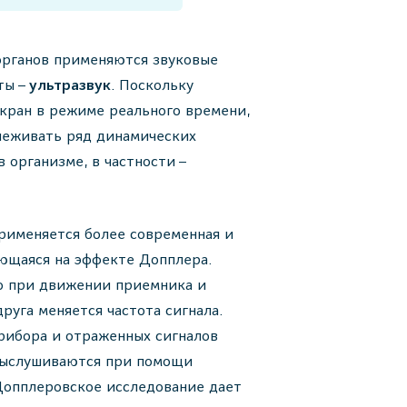
органов применяются звуковые
ты –
ультразвук
. Поскольку
экран в режиме реального времени,
леживать ряд динамических
 организме, в частности –
.
рименяется более современная и
ующаяся на эффекте Допплера.
то при движении приемника и
руга меняется частота сигнала.
рибора и отраженных сигналов
выслушиваются при помощи
Допплеровское исследование дает