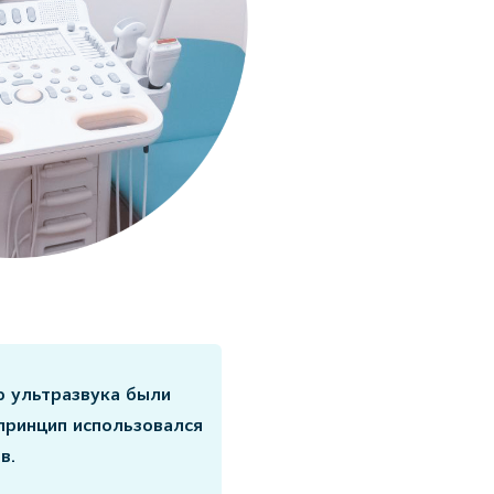
ю ультразвука были
принцип использовался
в.