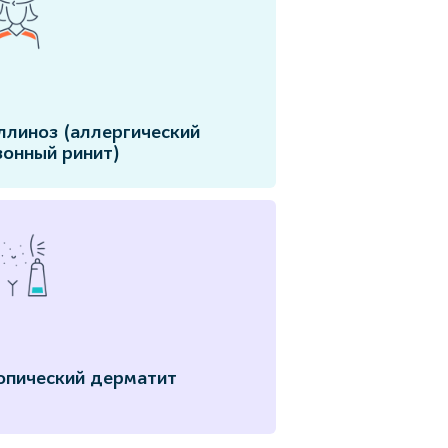
ллиноз (аллергический
зонный ринит)
опический дерматит