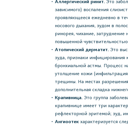
Аллергический ринит.
Это забол
зависимого) воспаления слизист
проявляющееся ежедневно в теч
носового дыхания, зудом в пол
ринорея, чихание, затруднение 
повышенной чувствительностью
Атопический дерматит.
Это выс
зуда, признаки инфицирования 
бронхиальной астмы. Процесс на
утолщение кожи (инфильтрация)
трещины. На местах разрешения
дополнительная складка нижнег
Крапивница.
Это группа заболев
крапивнице имеет три характер
рефлекторной эритемой; зуд, ин
Ангиоотек
характеризуется сле