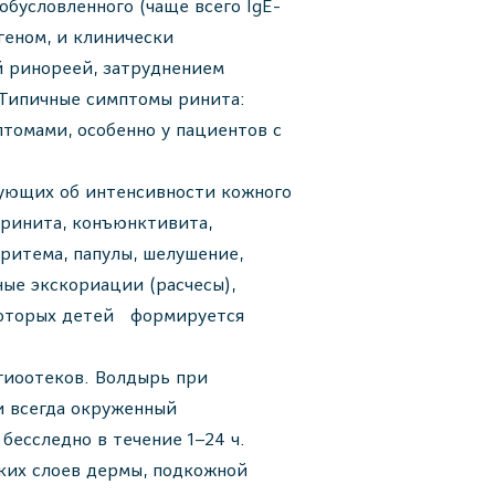
бусловленного (чаще всего IgE-
геном, и клинически
й ринореей, затруднением
 Типичные симптомы ринита:
птомами, особенно у пациентов с
вующих об интенсивности кожного
 ринита, конъюнктивита,
эритема, папулы, шелушение,
ые экскориации (расчесы),
екоторых детей формируется
гиоотеков. Волдырь при
и всегда окруженный
бесследно в течение 1–24 ч.
ких слоев дермы, подкожной