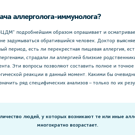
рача аллерголога-иммунолога?
ЗЦДМ" подробнейшим образом опрашивает и осматривае
 не задумываться обратившийся человек. Доктор выясня
ный период, есть ли перекрестная пищевая аллергия, ест
лергенами, страдали ли аллергией близкие родственник
ента. Эти вопросы позволяют составить полное и точное
гической реакции в данный момент. Какими бы очевидн
азначить ряд специфических анализов – только по их рез
ичество людей, у которых возникают те или иные алл
многократно возрастает.