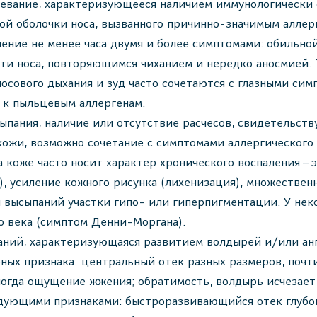
евание, характеризующееся наличием иммунологически о
ой оболочки носа, вызванного причинно-значимым аллер
ение не менее часа двумя и более симптомами: обильно
ости носа, повторяющимся чиханием и нередко аносмией.
носового дыхания и зуд часто сочетаются с глазными сим
 к пыльцевым аллергенам.
ыпания, наличие или отсутствие расчесов, свидетельст
кожи, возможно сочетание с симптомами аллергического
 коже часто носит характер хронического воспаления – 
, усиление кожного рисунка (лихенизация), множественн
 высыпаний участки гипо- или гиперпигментации. У н
о века (симптом Денни-Моргана).
аний, характеризующаяся развитием волдырей и/или ан
ных признака: центральный отек разных размеров, почт
огда ощущение жжения; обратимость, волдырь исчезает 
дующими признаками: быстроразвивающийся отек глубо