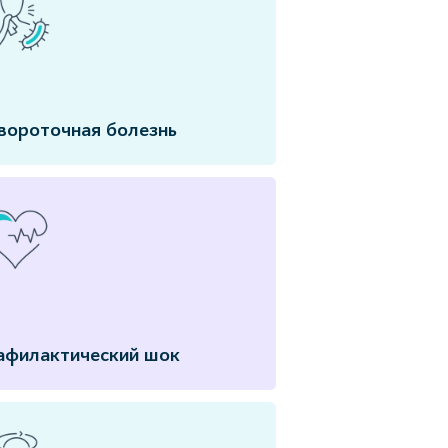
вороточная болезнь
афилактический шок