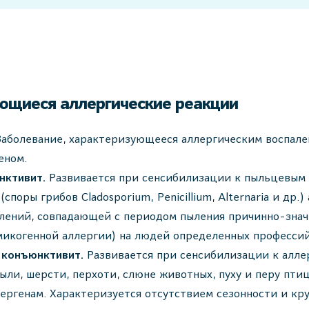
ющиеся аллергические реакции
Заболевание, характеризующееся аллергическим воспале
еном.
нктивит.
Развивается при сенсибилизации к пыльцевым 
споры грибов Cladosporium, Penicillium, Alternaria и др.
лений, совпадающей с периодом пыления причинно-знач
микогенной аллергии) на людей определенных профессий
 конъюнктивит.
Развивается при сенсибилизации к алл
ли, шерсти, перхоти, слюне животных, пуху и перу птиц
ергенам. Характеризуется отсутствием сезонности и кр