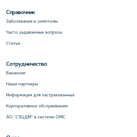
(официальный партнер), Красносельское
шоссе, 54, к.3
Справочник
+7 (812) 664-55-80
Заболевания и симптомы
На карте
Часто задаваемые вопросы
Статьи
Медицинский центр на Кондратьевском
пр., 62к3 (официальный партнер)
+7 (812) 660-73-69
Сотрудничество
На карте
Вакансии
Наши партнеры
Клиника ОРТОКРОСС на Волжском пер.
Информация для застрахованных
д.3, В.О. (официальный партнёр)
+7 (812) 986-98-91
Корпоративное обслуживание
На карте
АО "СЗЦДМ" в системе ОМС
Лабораторный терминал на