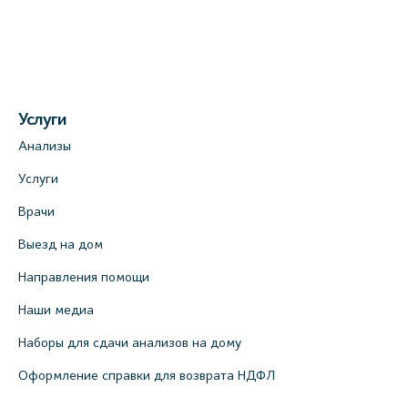
Медицинский центр на Богатырском пр.,
4 (официальный партнер)
+7 (812) 770-04-67
На карте
Услуги
Медицинский центр на ул. Моисеенко, 5
Анализы
(официальный партнер)
Услуги
+7 (812) 660-73-69
Врачи
На карте
Выезд на дом
Медицинский центр на пр. Просвещения,
Направления помощи
12к2 (официальный партнер)
Наши медиа
+7 (812) 660-73-69
Наборы для сдачи анализов на дому
На карте
Оформление справки для возврата НДФЛ
Медицинский центр "Доктор Семейный"