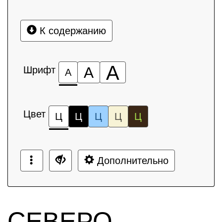
К содержанию
А
Шрифт
А
А
Цвет
Ц
Ц
Ц
Ц
Ц
Дополнительно
СЕВЕРО-