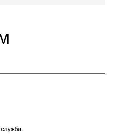
м
 служба.