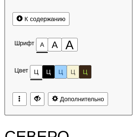
К содержанию
А
Шрифт
А
А
Цвет
Ц
Ц
Ц
Ц
Ц
Дополнительно
СЕВЕРО-