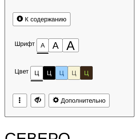
К содержанию
А
Шрифт
А
А
Цвет
Ц
Ц
Ц
Ц
Ц
Дополнительно
СЕВЕРО-