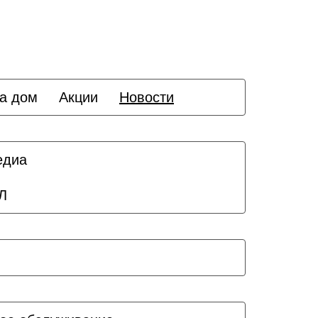
а дом
Акции
Новости
едиа
Л