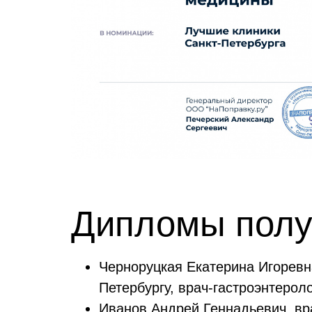
Дипломы полу
Черноруцкая Екатерина Игоревна
Петербургу, врач-гастроэнтероло
Иванов Андрей Геннадьевич, вра