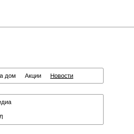
а дом
Акции
Новости
едиа
Л