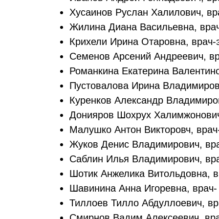
Хусаинов Руслан Халилович, вра
Жилина Диана Васильевна, врач
Крихели Ирина Отаровна, врач-э
Семенов Арсений Андреевич, вра
Романкина Екатерина Валентинов
Пустовалова Ирина Владимировн
Куренков Александр Владимиров
Донияров Шохрух Халимжонович,
Малушко Антон Викторовч, врач-
Жуков Денис Владимирович, вра
Саблин Илья Владимирович, врач
Шотик Анжелика Витольдовна, в
Шавинина Анна Игоревна, врач- 
Тиллоев Тилло Абдуллоевич, вра
Смирнов Вадим Алексеевич, врач