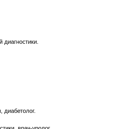
.
й диагностики.
, диабетолог.
тики, врач-уролог.