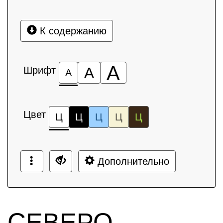
К содержанию
А
Шрифт
А
А
Цвет
Ц
Ц
Ц
Ц
Ц
Дополнительно
СЕВЕРО-