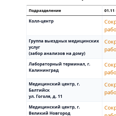
Подразделение
01.11 
Колл-центр
Сок
раб
Группа выездных медицинских
Сок
услуг
раб
(забор анализов на дому)
Лабораторный терминал, г.
Сок
Калининград
раб
Медицинский центр, г.
Сок
Балтийск
раб
ул. Гоголя, д. 11
Медицинский центр, г.
Сок
Великий Новгород
раб