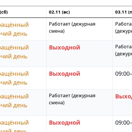
(сб)
02.11 (вс)
03.11 (
ращённый
Работает (дежурная
Работа
смена)
(дежур
очий день
ращённый
Выходной
Работа
(дежур
очий день
ращённый
Выходной
09:00
очий день
ращённый
Работает (дежурная
Выхо
смена)
очий день
ращённый
Выходной
09:00
очий день