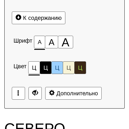
К содержанию
А
Шрифт
А
А
Цвет
Ц
Ц
Ц
Ц
Ц
Дополнительно
СЕВЕРО-