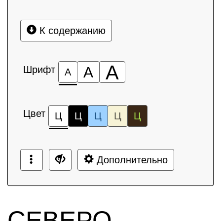
К содержанию
А
Шрифт
А
А
Цвет
Ц
Ц
Ц
Ц
Ц
Дополнительно
СЕВЕРО-