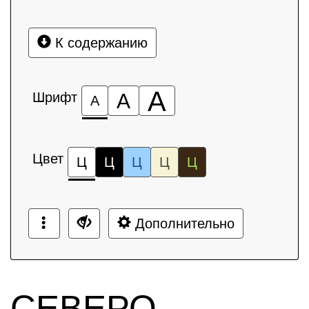
К содержанию
А
Шрифт
А
А
Цвет
Ц
Ц
Ц
Ц
Ц
Дополнительно
СЕВЕРО-