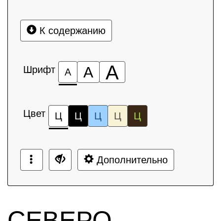
К содержанию
А
Шрифт
А
А
Цвет
Ц
Ц
Ц
Ц
Ц
Дополнительно
СЕВЕРО-