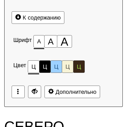
К содержанию
А
Шрифт
А
А
Цвет
Ц
Ц
Ц
Ц
Ц
Дополнительно
СЕВЕРО-