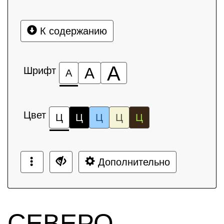
К содержанию
А
Шрифт
А
А
Цвет
Ц
Ц
Ц
Ц
Ц
Дополнительно
СЕВЕРО-