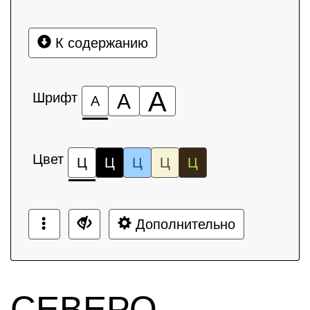
К содержанию
А
Шрифт
А
А
Цвет
Ц
Ц
Ц
Ц
Ц
Дополнительно
СЕВЕРО-