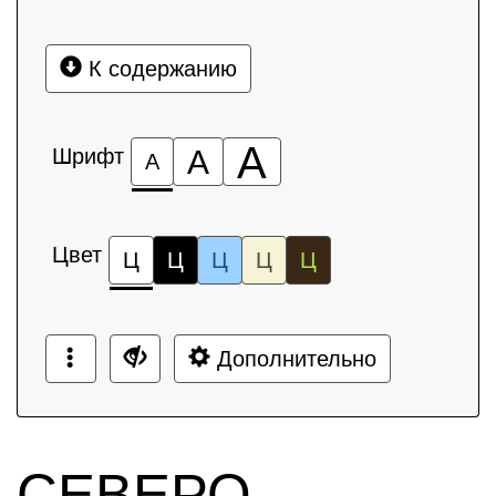
К содержанию
А
Шрифт
А
А
Цвет
Ц
Ц
Ц
Ц
Ц
Дополнительно
СЕВЕРО-