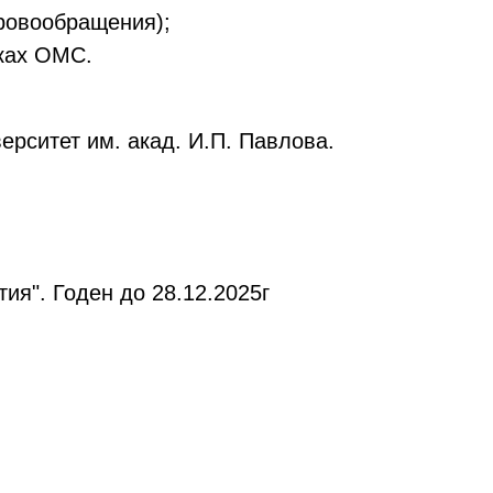
ровообращения);
мках ОМС.
ерситет им. акад. И.П. Павлова.
я". Годен до 28.12.2025г