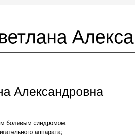
ветлана Алекс
на Александровна
ким болевым синдромом;
игательного аппарата;