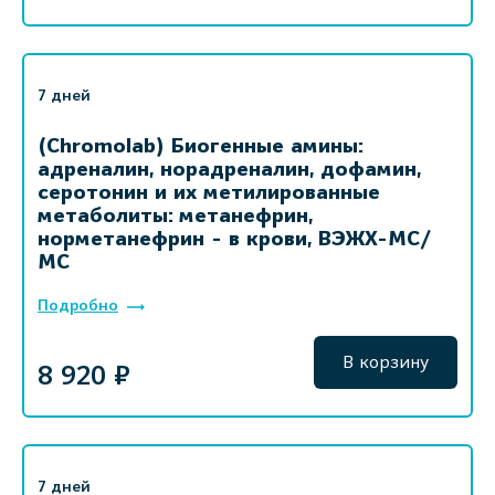
7 дней
(Chromolab) Биогенные амины:
адреналин, норадреналин, дофамин,
серотонин и их метилированные
метаболиты: метанефрин,
норметанефрин - в крови, ВЭЖХ-МС/
МС
Подробно
В корзину
8 920 ₽
7 дней