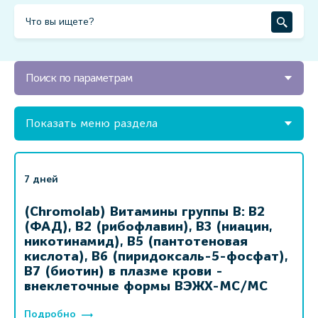
Поиск по параметрам
Показать меню раздела
7 дней
(Chromolab) Витамины группы B: B2
(ФАД), B2 (рибофлавин), B3 (ниацин,
никотинамид), B5 (пантотеновая
кислота), B6 (пиридоксаль-5-фосфат),
B7 (биотин) в плазме крови -
внеклеточные формы ВЭЖХ-МС/МС
Подробно