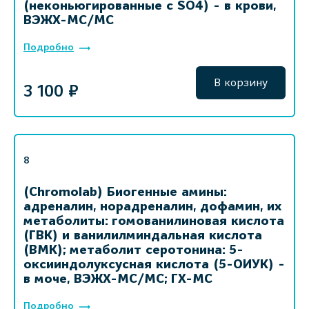
(неконьюгированные с SO4) - в крови,
ВЭЖХ-МС/МС
Подробно
В корзину
3 100 ₽
8
(Chromolab) Биогенные амины:
адреналин, норадреналин, дофамин, их
метаболиты: гомованилиновая кислота
(ГВК) и ванилилминдальная кислота
(ВМК); метаболит серотонина: 5-
оксииндолуксусная кислота (5-ОИУК) -
в моче, ВЭЖХ-МС/МС; ГХ-МС
Подробно