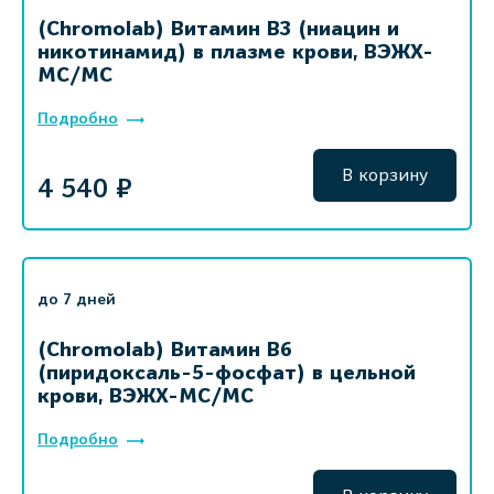
(Chromolab) Витамин B3 (ниацин и
никотинамид) в плазме крови, ВЭЖХ-
МС/МС
Подробно
В корзину
4 540 ₽
до 7 дней
(Chromolab) Витамин B6
(пиридоксаль-5-фосфат) в цельной
крови, ВЭЖХ-МС/МС
Подробно