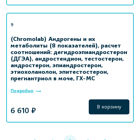
9
(Chromolab) Андрогены и их
метаболиты (8 показателей), расчет
соотношений: дегидроэпиандростерон
(ДГЭА), андростендион, тестостерон,
андростерон, эпиандростерон,
этиохоланолон, эпитестостерон,
прегнантриол в моче, ГХ-МС
Подробно
В корзину
6 610 ₽