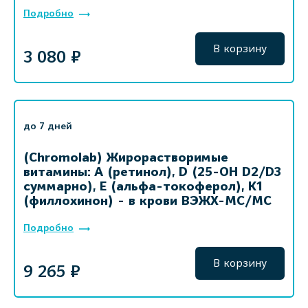
Подробно
В корзину
3 080 ₽
до 7 дней
(Chromolab) Жирорастворимые
витамины: A (ретинол), D (25-OH D2/D3
суммарно), E (альфа-токоферол), K1
(филлохинон) - в крови ВЭЖХ-МС/МС
Подробно
В корзину
9 265 ₽