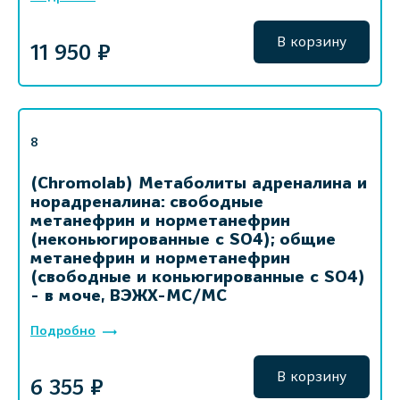
В корзину
11 950 ₽
8
(Chromolab) Метаболиты адреналина и
норадреналина: свободные
метанефрин и норметанефрин
(неконьюгированные с SO4); общие
метанефрин и норметанефрин
(свободные и коньюгированные с SO4)
- в моче, ВЭЖХ-МС/МС
Подробно
В корзину
6 355 ₽