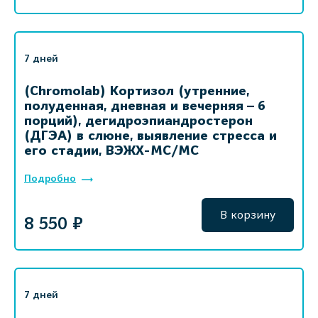
7 дней
(Chromolab) Кортизол (утренние,
полуденная, дневная и вечерняя – 6
порций), дегидроэпиандростерон
(ДГЭА) в слюне, выявление стресса и
его стадии, ВЭЖХ-МС/МС
Подробно
В корзину
8 550 ₽
7 дней