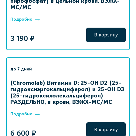
пирофосфат) в цельной крови, ВЭЖХ-
МС/МС
Подробно
В корзину
3 190 ₽
до 7 дней
(Chromolab) Витамин D: 25-OH D2 (25-
гидроксиэргокальциферол) и 25-ОН D3
(25-гидроксихолекальциферол)
РАЗДЕЛЬНО, в крови, ВЭЖХ-МС/МС
Подробно
В корзину
6 600 ₽