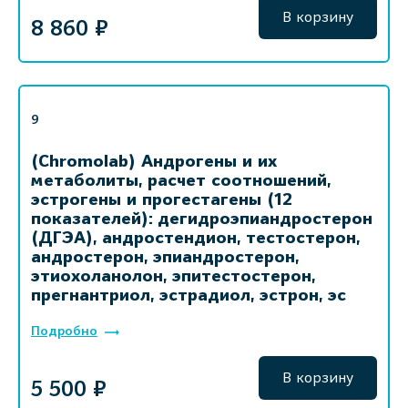
В корзину
8 860 ₽
9
(Chromolab) Андрогены и их
метаболиты, расчет соотношений,
эстрогены и прогестагены (12
показателей): дегидроэпиандростерон
(ДГЭА), андростендион, тестостерон,
андростерон, эпиандростерон,
этиохоланолон, эпитестостерон,
прегнантриол, эстрадиол, эстрон, эс
Подробно
В корзину
5 500 ₽