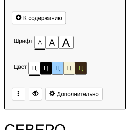
К содержанию
А
Шрифт
А
А
Цвет
Ц
Ц
Ц
Ц
Ц
Дополнительно
СЕВЕРО-